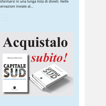
sformarsi in una lunga lista di divieti. Nelle
ervazioni inviate al...