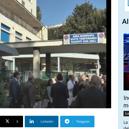
Al
In
mo
Lo
X
Linkedin
Telegram
La
de