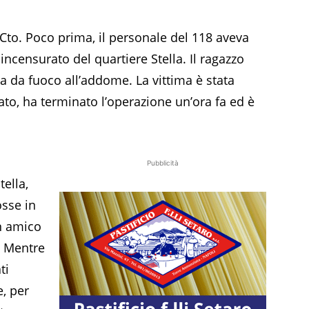
l Cto. Poco prima, il personale del 118 aveva
ncensurato del quartiere Stella. Il ragazzo
a da fuoco all’addome. La vittima è stata
rato, ha terminato l’operazione un’ora fa ed è
Pubblicità
ella,
osse in
n amico
. Mentre
ti
e, per