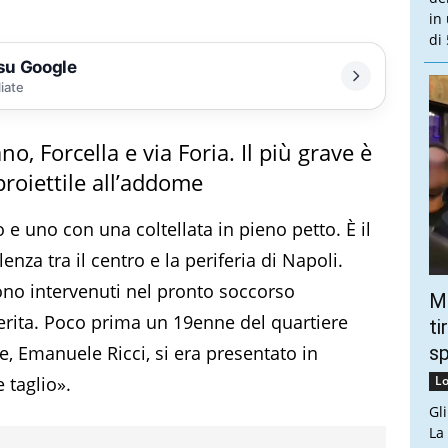
in
di 
 su Google
liate
no, Forcella e via Foria. Il più grave è
roiettile all’addome
o e uno con una coltellata in pieno petto. È il
enza tra il centro e la periferia di Napoli.
sono intervenuti nel pronto soccorso
Mo
erita. Poco prima un 19enne del quartiere
ti
e, Emanuele Ricci, si era presentato in
s
 taglio».
Lo
Gl
La