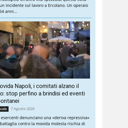
 un incidente sul lavoro a Ercolano. Un operaio
54 anni...
vida Napoli, i comitati alzano il
ro: stop perfino a brindisi ed eventi
pontanei
7 Agosto 2026
cale
i esercenti denunciano una «deriva repressiva»
 battaglia contro la movida molesta rischia di