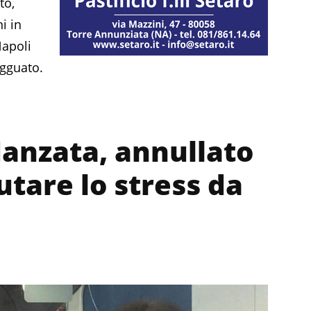
to,
i in
Napoli
agguato.
danzata, annullato
lutare lo stress da