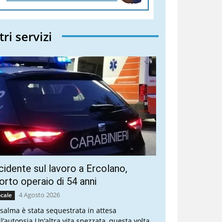
tri servizi
cidente sul lavoro a Ercolano,
rto operaio di 54 anni
4 Agosto 2026
cale
 salma è stata sequestrata in attesa
ll’autopsia Un’altra vita spezzata, questa volta