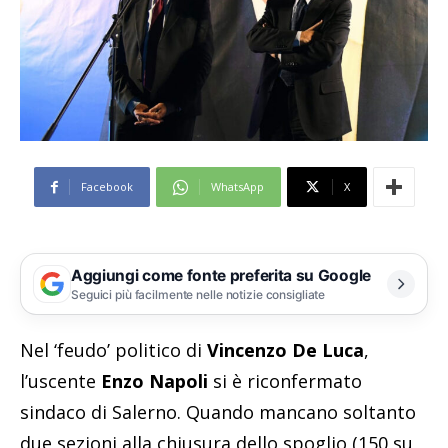
Facebook
WhatsApp
X
Aggiungi come fonte preferita su Google
Seguici più facilmente nelle notizie consigliate
Nel ‘feudo’ politico di
Vincenzo De Luca
,
l’uscente
Enzo Napoli
si è riconfermato
sindaco di Salerno. Quando mancano soltanto
due sezioni alla chiusura dello spoglio (150 su