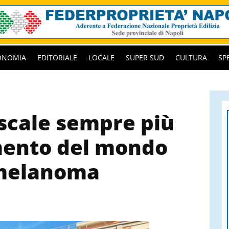
ONOMIA
EDITORIALE
LOCALE
SUPER SUD
CULTURA
SP
ascale sempre più
imento del mondo
l melanoma