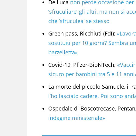
De Luca
non perde occasione per
‘sfruculiare’ gli altri, ma non si ac
che ‘sfruculea’ se stesso
Green pass, Ricchiuti (FdI):
«Lavora
sostituiti per 10 giorni? Sembra u
barzelletta»
Covid-19, Pfizer-BioNTech:
«Vacci
sicuro per bambini tra 5 e 11 anni
La morte del piccolo Samuele, il r
l’ho lasciato cadere. Poi sono an
Ospedale di Boscotrecase, Pentang
indagine ministeriale»