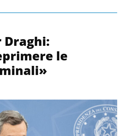
r Draghi:
eprimere le
iminali»