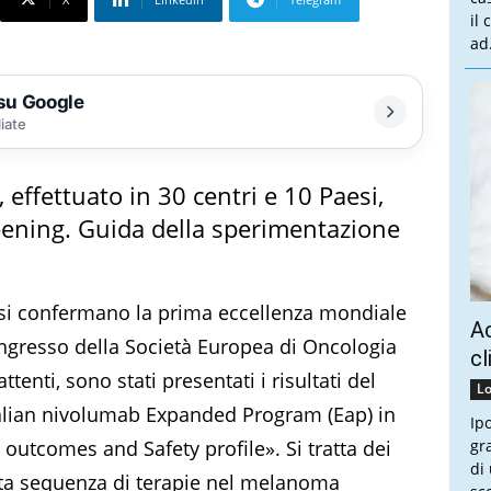
il
ad.
 su Google
liate
effettuato in 30 centri e 10 Paesi,
eening. Guida della sperimentazione
si confermano la prima eccellenza mondiale
Ac
ongresso della Società Europea di Oncologia
cl
tenti, sono stati presentati i risultati del
Lo
alian nivolumab Expanded Program (Eap) in
Ip
outcomes and Safety profile». Si tratta dei
gr
di
sta sequenza di terapie nel melanoma