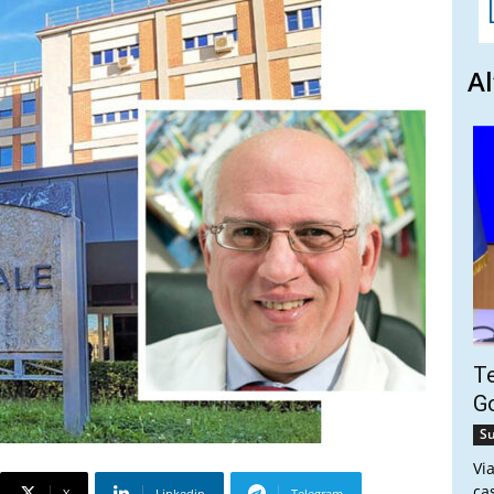
Al
Te
Go
Su
Vi
ca
X
Linkedin
Telegram