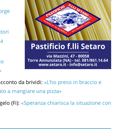
corge
tori
na
no
»
acconto da brividi:
«L’ho preso in braccio e
dato a mangiare una pizza»
elo (Fi):
«Speranza chiarisca la situazione con