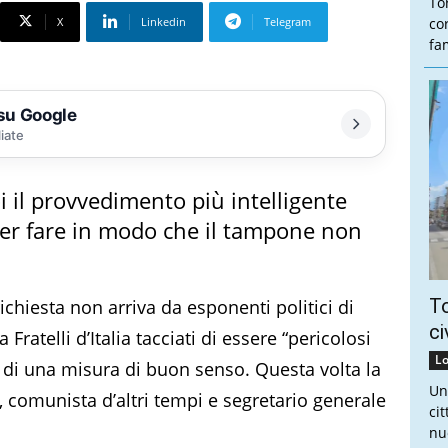
To
X
Linkedin
Telegram
co
fam
 su Google
liate
oi il provvedimento più intelligente
per fare in modo che il tampone non
To
richiesta non arriva da esponenti politici di
ci
Fratelli d’Italia tacciati di essere “pericolosi
Lo
 di una misura di buon senso. Questa volta la
Un
, comunista d’altri tempi e segretario generale
ci
nu