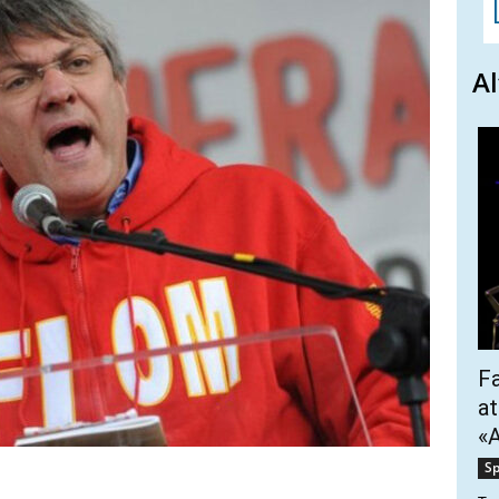
Al
Fa
at
«A
Sp