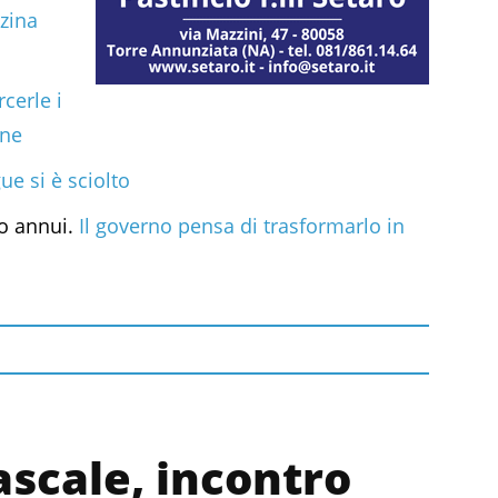
zzina
cerle i
nne
ue si è sciolto
ro annui.
Il governo pensa di trasformarlo in
ascale, incontro