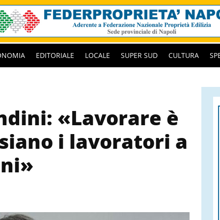
ONOMIA
EDITORIALE
LOCALE
SUPER SUD
CULTURA
SP
ndini: «Lavorare è
siano i lavoratori a
oni»