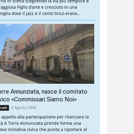
rna in scena scegliendo la via più semplice e
raggiosa Figlio d’arte e cresciuto in una
iglia dove il jazz e il canto lirico erano...
rre Annunziata, nasce il comitato
vico «Commissari Siamo Noi»
6 Agosto 2026
cale
 appello alla partecipazione per rilanciare la
ttà A Torre Annunziata prende forma una
ova iniziativa civica che punta a riportare al