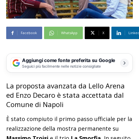
Facebook
WhatsApp
X
Linke
Aggiungi come fonte preferita su Google
Seguici più facilmente nelle notizie consigliate
La proposta avanzata da Lello Arena
ed Enzo Decaro è stata accettata dal
Comune di Napoli
È stato compiuto il primo passo ufficiale per la
realizzazione della mostra permanente su
Massimo Troisi
e il trio
La Smorfia.
In seguito