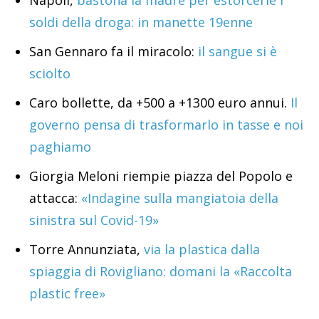
Napoli,
bastona la madre per estorcerle i
soldi della droga: in manette 19enne
San Gennaro fa il miracolo:
il sangue si è
sciolto
Caro bollette, da +500 a +1300 euro annui.
Il
governo pensa di trasformarlo in tasse e noi
paghiamo
Giorgia Meloni riempie piazza del Popolo e
attacca:
«Indagine sulla mangiatoia della
sinistra sul Covid-19»
Torre Annunziata,
via la plastica dalla
spiaggia di Rovigliano: domani la «Raccolta
plastic free»