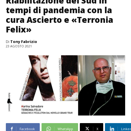
Riabilitazione del Sud in
tempi di pandemia con la
cura Ascierto e «Terronia
Felix»
Di
Tony Fabrizio
23 AGOSTO 2021
Facebook
WhatsApp
X
Linke