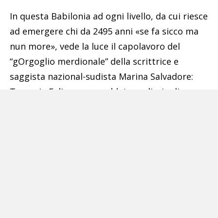
In questa Babilonia ad ogni livello, da cui riesce
ad emergere chi da 2495 anni «se fa sicco ma
nun more», vede la luce il capolavoro del
“gOrgoglio merdionale” della scrittrice e
saggista nazional-sudista Marina Salvadore:
Terronia Felix, un pamphlet, un diario di
bordo, un tazebao di pucundrie dedicato, con
qualche bacchettata agli ignavi autoctoni, ai
tanti napolitani “ingiustiziati” dai luoghi
comuni, dalla Storia al Potere, vittime della
criminalità organizzata gestita dall’invidia di
pochi scaltri rampanti senza spessore e onore.
Un atto d’amore per Napoli e per quel Sud