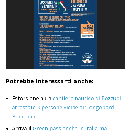
Potrebbe interessarti anche:
Estorsione a un
cantiere nautico di Pozzuoli:
arrestate 3 persone vicine ai ‘Longobardi-
Beneduce’
Arriva il
Green pass anche in Italia ma