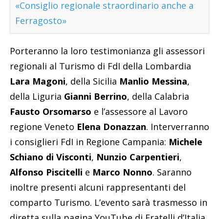
«Consiglio regionale straordinario anche a
Ferragosto»
Porteranno la loro testimonianza gli assessori
regionali al Turismo di FdI della Lombardia
Lara Magoni
, della Sicilia
Manlio Messina
,
della Liguria
Gianni Berrino
, della Calabria
Fausto Orsomarso
e l’assessore al Lavoro
regione Veneto
Elena Donazzan
. Interverranno
i consiglieri FdI in Regione Campania:
Michele
Schiano di Visconti
,
Nunzio Carpentieri
,
Alfonso Piscitelli
e
Marco Nonno
. Saranno
inoltre presenti alcuni rappresentanti del
comparto Turismo. L’evento sarà trasmesso in
diretta sulla pagina YouTube di Fratelli d’Italia.