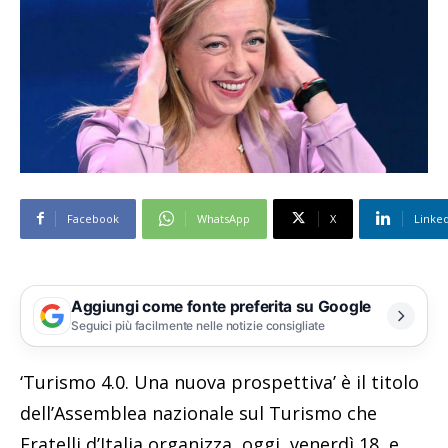
Facebook
WhatsApp
X
Linke
Aggiungi come fonte preferita su Google
Seguici più facilmente nelle notizie consigliate
‘Turismo 4.0. Una nuova prospettiva’ è il titolo
dell’Assemblea nazionale sul Turismo che
Fratelli d’Italia organizza, oggi, venerdì 18, e