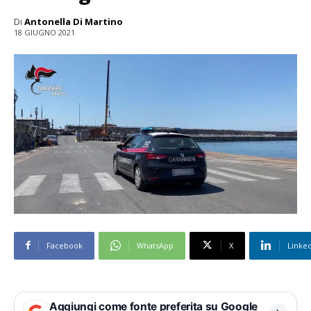
Di
Antonella Di Martino
18 GIUGNO 2021
Facebook
WhatsApp
X
Linke
Aggiungi come fonte preferita su Google