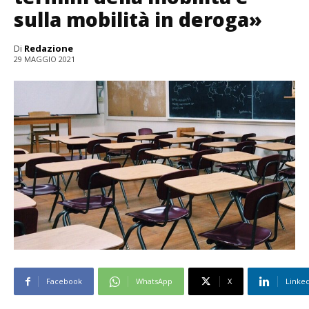
sulla mobilità in deroga»
Di
Redazione
29 MAGGIO 2021
Facebook
WhatsApp
X
Linke