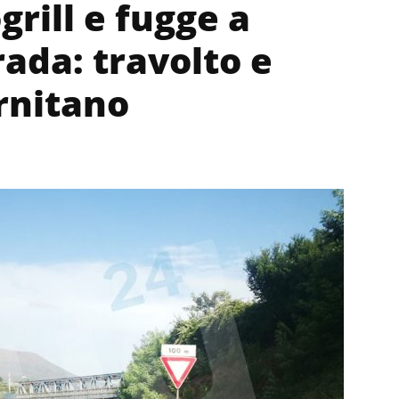
rill e fugge a
rada: travolto e
ernitano