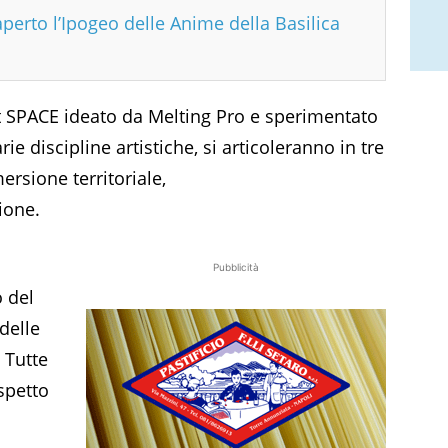
aperto l’Ipogeo delle Anime della Basilica
rmat SPACE ideato da Melting Pro e sperimentato
arie discipline artistiche, si articoleranno in tre
rsione territoriale,
ione.
Pubblicità
o del
delle
 Tutte
ispetto