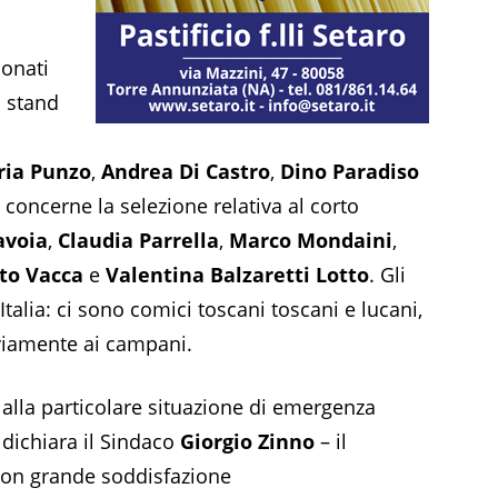
ionati
a stand
ria Punzo
,
Andrea Di Castro
,
Dino Paradiso
concerne la selezione relativa al corto
avoia
,
Claudia Parrella
,
Marco Mondaini
,
to Vacca
e
Valentina Balzaretti Lotto
. Gli
Italia: ci sono comici toscani toscani e lucani,
ovviamente ai campani.
e alla particolare situazione di emergenza
 dichiara il Sindaco
Giorgio Zinno
– il
con grande soddisfazione