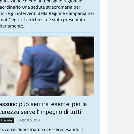
opposizione chiede un Consiglio regionale
raordinario Una seduta straordinaria per
finire gli interventi della Regione Campania nei
mpi Flegrei. La richiesta è stata presentata
itariamente...
ssuno può sentirsi esente: per la
curezza serve l’impegno di tutti
3 Agosto 2026
itoriale
 occorre, dimostriamo di esserci usando il