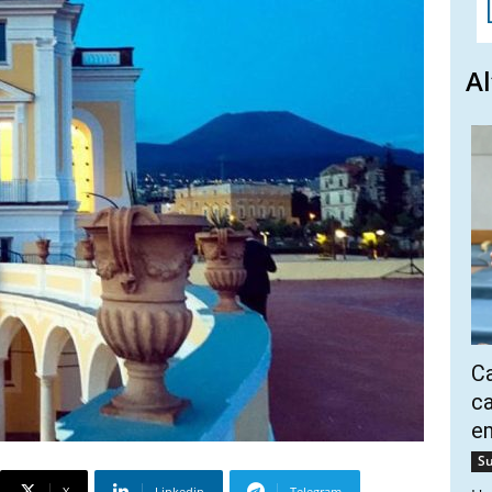
Al
Ca
ca
e
Su
X
Linkedin
Telegram