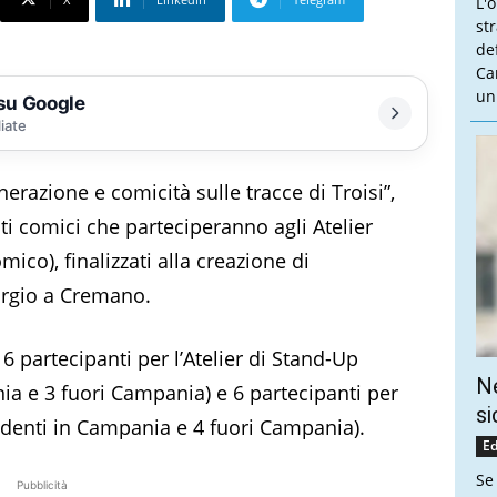
L'
st
de
Ca
un
 su Google
liate
erazione e comicità sulle tracce di Troisi”,
sti comici che parteciperanno agli Atelier
co), finalizzati alla creazione di
orgio a Cremano.
 6 partecipanti per l’Atelier di Stand-Up
Ne
ia e 3 fuori Campania) e 6 partecipanti per
si
esidenti in Campania e 4 fuori Campania).
Ed
Se
Pubblicità