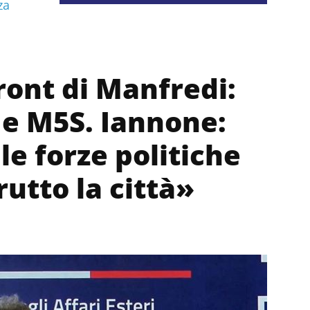
za
ront di Manfredi:
 e M5S. Iannone:
e forze politiche
utto la città»