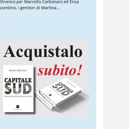
ettronico per Marcello Carbonaro ed Enza
sentino, i genitori di Martina...