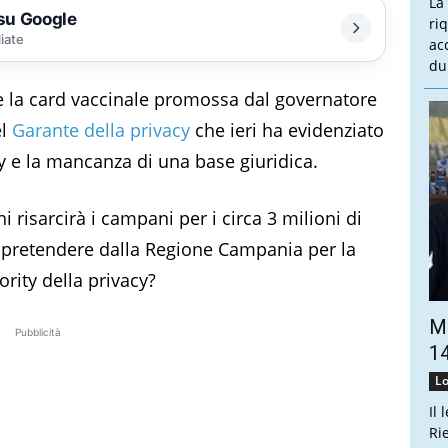
La
 su Google
ri
liate
ac
du
le la card vaccinale promossa dal governatore
el
Garante della privacy
che ieri ha evidenziato
cy e la mancanza di una base giuridica.
 risarcirà i campani per i circa 3 milioni di
e pretendere dalla Regione Campania per la
ority della privacy?
Ma
Pubblicità
14
Lo
Il 
Ri