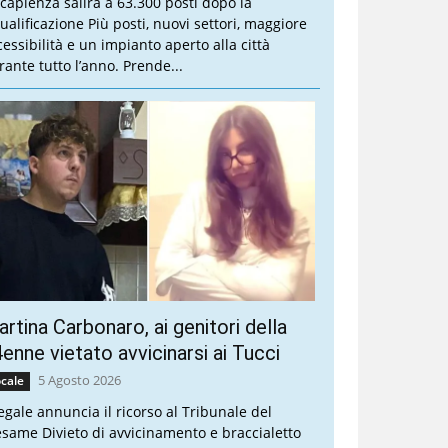
 capienza salirà a 63.300 posti dopo la
qualificazione Più posti, nuovi settori, maggiore
cessibilità e un impianto aperto alla città
rante tutto l’anno. Prende...
rtina Carbonaro, ai genitori della
enne vietato avvicinarsi ai Tucci
5 Agosto 2026
cale
legale annuncia il ricorso al Tribunale del
esame Divieto di avvicinamento e braccialetto