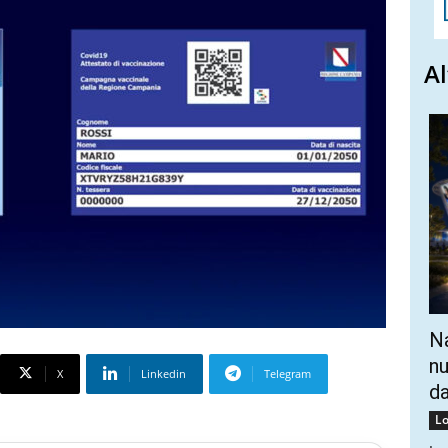
Al
Na
nu
X
Linkedin
Telegram
da
Lo