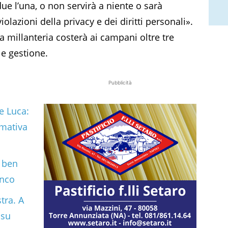
due l’una, o non servirà a niente o sarà
iolazioni della privacy e dei diritti personali».
 millanteria costerà ai campani oltre tre
 e gestione.
Pubblicità
De Luca:
rmativa
 ben
anco
tra. A
 su