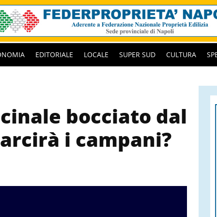
ONOMIA
EDITORIALE
LOCALE
SUPER SUD
CULTURA
SP
cinale bocciato dal
sarcirà i campani?