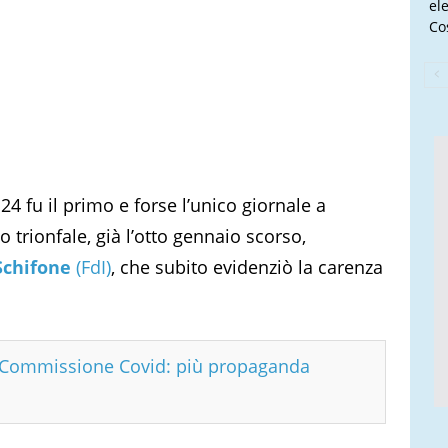
el
Cos
24 fu il primo e forse l’unico giornale a
 trionfale, già l’otto gennaio scorso,
Schifone
(FdI)
, che subito evidenziò la carenza
n Commissione Covid: più propaganda