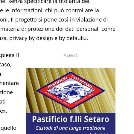
e” senza specificare la titolarità del
 le informazioni, chi può controllare la
zioni. Il progetto si pone così in violazione di
materia di protezione dei dati personali come
enza, privacy by design e by default».
piega il
Pubblicità
caso,
a
ementare
zione
ati
e».
 quello