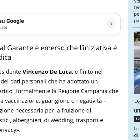
Ve
fe
pe
pa
 su Google
liate
dal Garante è emerso che l’iniziativa è
dica
residente
Vincenzo De Luca
, è finito nel
 dei dati personali che ha adottato un
ertito” formalmente la Regione Campania che
ta vaccinazione, guarigione o negatività –
Po
one necessaria per la fruizione di
un
tici, alberghieri, di wedding, trasporti e
Lo
Le
privacy».
di