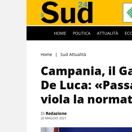
HOME
POLITICA
ATTUALITÀ
EC
Home
Sud Attualità
Campania, il G
De Luca: «Pass
viola la normat
Di
Redazione
26 MAGGIO 2021