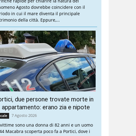
rifiche rapide per chiarire la natura del
nomeno Agosto dovrebbe coincidere con il
riodo in cui il mare diventa il principale
trimonio della città. Eppure,...
rtici, due persone trovate morte in
 appartamento: erano zia e nipote
7 Agosto 2026
cale
 vittime sono una donna di 82 anni e un uomo
 44 Macabra scoperta poco fa a Portici, dove i