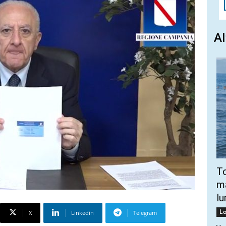
Al
To
ma
lu
Lo
X
Linkedin
Telegram