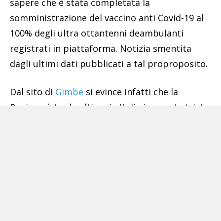
sapere che è stata completata la
somministrazione del vaccino anti Covid-19 al
100% degli ultra ottantenni deambulanti
registrati in piattaforma. Notizia smentita
dagli ultimi dati pubblicati a tal proproposito.
Dal sito di
Gimbe
si evince infatti che la
Regione è tra le ultime in Italia in questa triste
classifica, solo il 62,5% della popolazione ultra
80enne ha completato il ciclo vaccinale e il
15,6% ha ricevuto solo la prima dose. In totale
il 78,1% degli 80enni ha ricevuto almeno una
dose di vaccino.
Una campagna vaccinale che, mentre lo