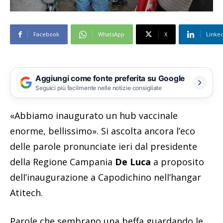
Facebook
WhatsApp
X
Linke
Aggiungi come fonte preferita su Google
Seguici più facilmente nelle notizie consigliate
«Abbiamo inaugurato un hub vaccinale
enorme, bellissimo». Si ascolta ancora l’eco
delle parole pronunciate ieri dal presidente
della Regione Campania
De Luca
a proposito
dell’inaugurazione a Capodichino nell’hangar
Atitech.
Parole che sembrano una beffa guardando le