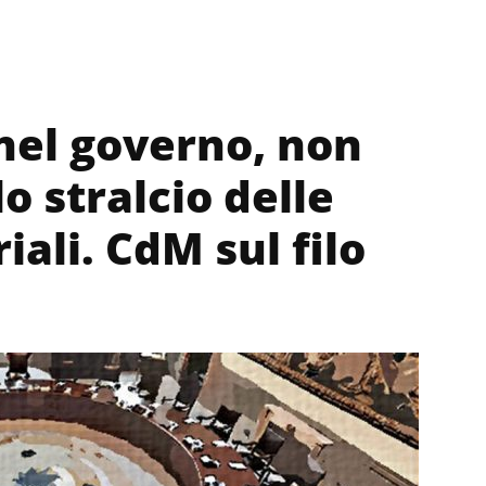
nel governo, non
o stralcio delle
iali. CdM sul filo