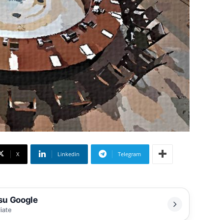
X
Linkedin
Telegram
 su Google
liate