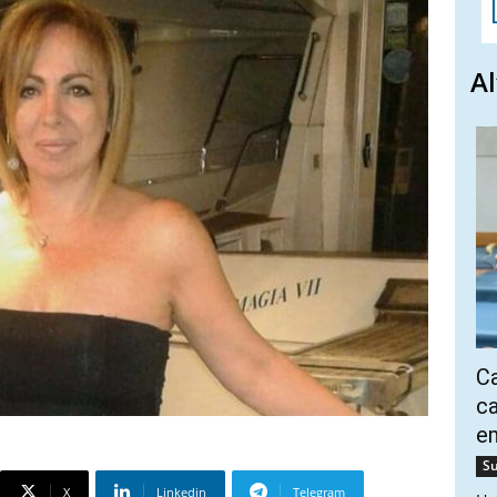
Al
Ca
ca
e
Su
X
Linkedin
Telegram