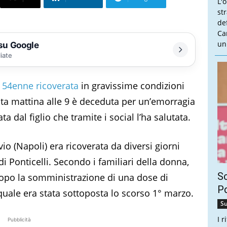
L'
st
de
Ca
un
 su Google
liate
a
54enne ricoverata
in gravissime condizioni
sta mattina alle 9 è deceduta per un’emorragia
a dal figlio che tramite i social l’ha salutata.
o (Napoli) era ricoverata da diversi giorni
di Ponticelli. Secondo i familiari della donna,
Sc
dopo la somministrazione di una dose di
Pd
quale era stata sottoposta lo scorso 1° marzo.
Su
I 
Pubblicità