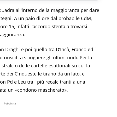
quadra all’interno della maggioranza per dare
ostegni. A un paio di ore dal probabile CdM,
re 15, infatti l’accordo stenta a trovarsi
aggioranza.
con Draghi e poi quello tra D’Incà, Franco ed i
iusciti a sciogliere gli ultimi nodi. Per la
stralcio delle cartelle esattoriali su cui la
arte dei Cinquestelle tirano da un lato, e
con Pd e Leu tra i più recalcitranti a una
erata un «condono mascherato».
Pubblicità