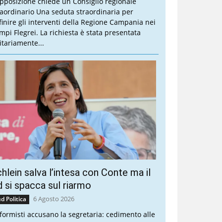
opposizione chiede un Consiglio regionale
raordinario Una seduta straordinaria per
finire gli interventi della Regione Campania nei
mpi Flegrei. La richiesta è stata presentata
itariamente...
hlein salva l’intesa con Conte ma il
 si spacca sul riarmo
6 Agosto 2026
d Politica
riformisti accusano la segretaria: cedimento alle