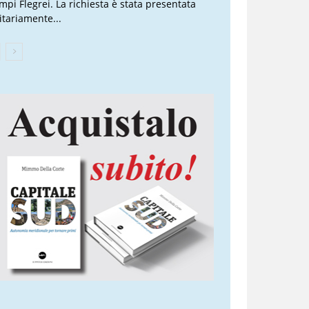
mpi Flegrei. La richiesta è stata presentata
itariamente...