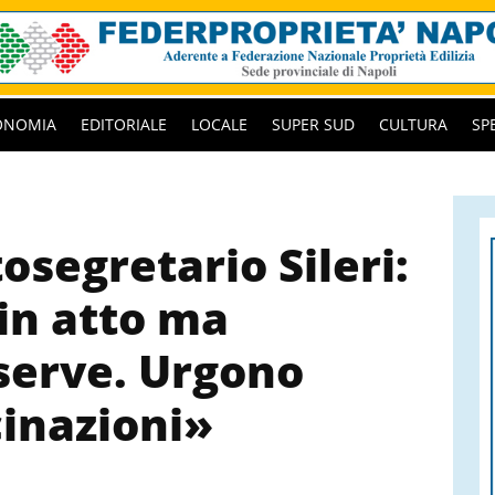
ONOMIA
EDITORIALE
LOCALE
SUPER SUD
CULTURA
SP
tosegretario Sileri:
in atto ma
serve. Urgono
cinazioni»