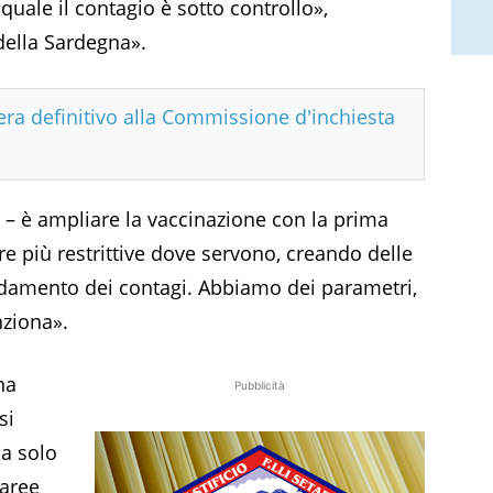
 quale il contagio è sotto controllo»,
della Sardegna».
era definitivo alla Commissione d'inchiesta
e – è ampliare la vaccinazione con la prima
e più restrittive dove servono, creando delle
andamento dei contagi. Abbiamo dei parametri,
nziona».
na
Pubblicità
si
Ma solo
 aree