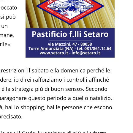
loccato
 si può
 un
imane,
ile».
estrizioni il sabato e la domenica perché le
re, io direi rafforziamo i controlli affinché
è la strategia più di buon senso». Secondo
aragonare questo periodo a quello natalizio.
ità, hai lo shopping, hai le persone che escono.
recisato.