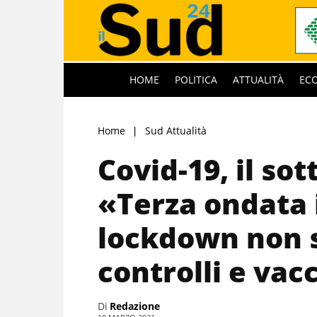
HOME
POLITICA
ATTUALITÀ
EC
Home
Sud Attualità
Covid-19, il sot
«Terza ondata 
lockdown non 
controlli e vac
Di
Redazione