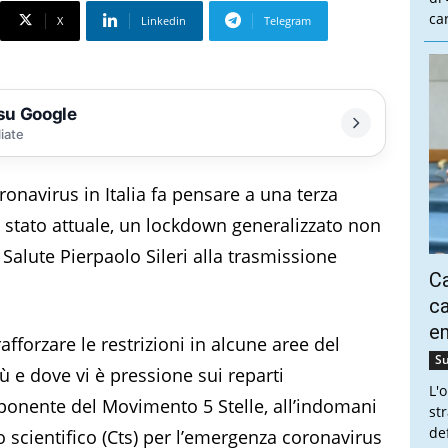
ca
X
Linkedin
Telegram
 su Google
liate
onavirus in Italia fa pensare a una terza
 stato attuale, un lockdown generalizzato non
 Salute Pierpaolo Sileri alla trasmissione
Ca
ca
e
fforzare le restrizioni in alcune aree del
Su
ù e dove vi è pressione sui reparti
L'
sponente del Movimento 5 Stelle, all’indomani
st
de
o scientifico (Cts) per l’emergenza coronavirus