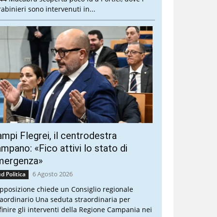
rabinieri sono intervenuti in...
mpi Flegrei, il centrodestra
mpano: «Fico attivi lo stato di
mergenza»
6 Agosto 2026
d Politica
opposizione chiede un Consiglio regionale
raordinario Una seduta straordinaria per
finire gli interventi della Regione Campania nei