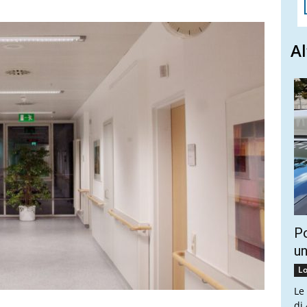
Al
Po
un
Lo
Le
di