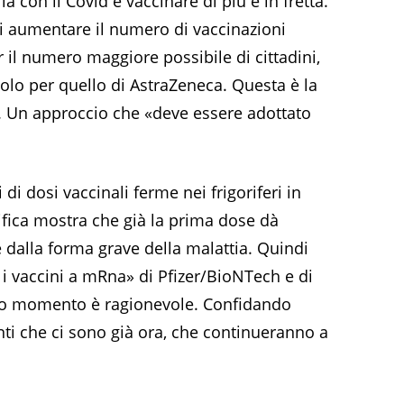
a con il Covid è vaccinare di più e in fretta.
i aumentare il numero di vaccinazioni
 il numero maggiore possibile di cittadini,
 solo per quello di AstraZeneca. Questa è la
. Un approccio che «deve essere adottato
 di dosi vaccinali ferme nei frigoriferi in
tifica mostra che già la prima dose dà
 dalla forma grave della malattia. Quindi
 i vaccini a mRna» di Pfizer/BioNTech e di
sto momento è ragionevole. Confidando
ti che ci sono già ora, che continueranno a