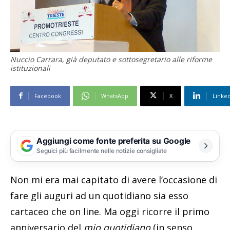
Nuccio Carrara, già deputato e sottosegretario alle riforme
istituzionali
Facebook
WhatsApp
X
Linke
Aggiungi come fonte preferita su Google
Seguici più facilmente nelle notizie consigliate
Non mi era mai capitato di avere l’occasione di
fare gli auguri ad un quotidiano sia esso
cartaceo che on line. Ma oggi ricorre il primo
anniversario del
mio quotidiano
(in senso