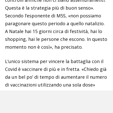
controlli affinché non ci siano assembramenti.
Questa è la strategia più di buon senso».
Secondo l’esponente di M5S, «non possiamo
paragonare questo periodo a quello natalizio.
A Natale hai 15 giorni circa di festività, hai lo
shopping, hai le persone che escono. In questo
momento non è così», ha precisato.
L’unico sistema per vincere la battaglia con il
Covid è vaccinare di più e in fretta. «Chiedo già
da un bel po’ di tempo di aumentare il numero
di vaccinazioni utilizzando una sola dose»
subito per il numero maggiore possibile di
cittadini, per tutti i vaccini disponibili e «non
solo per quello di AstraZeneca. Questa è la