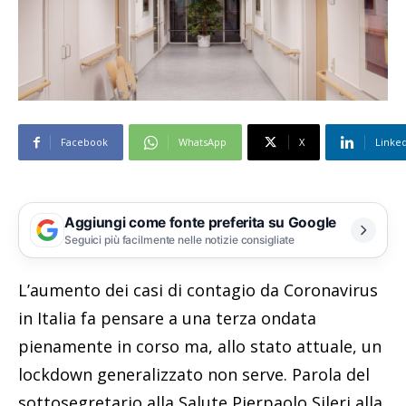
Facebook
WhatsApp
X
Linke
Aggiungi come fonte preferita su Google
Seguici più facilmente nelle notizie consigliate
L’aumento dei casi di contagio da Coronavirus
in Italia fa pensare a una terza ondata
pienamente in corso ma, allo stato attuale, un
lockdown generalizzato non serve. Parola del
sottosegretario alla Salute Pierpaolo Sileri alla