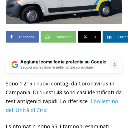
Facebook
WhatsApp
X
Linke
Aggiungi come fonte preferita su Google
Seguici più facilmente nelle notizie consigliate
Sono 1.215 i nuovi contagi da Coronavirus in
Campania. Di questi 48 sono casi identificati da
test antigenici rapidi. Lo riferisce i
l bollettino
dell’Unità di Crisi.
I sintomatici sono 95. I tamponi esaminati