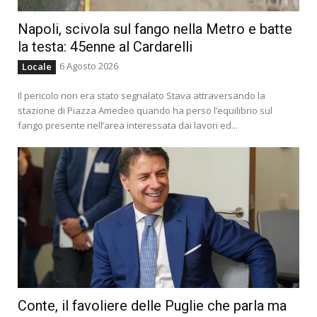
Napoli, scivola sul fango nella Metro e batte
la testa: 45enne al Cardarelli
6 Agosto 2026
Locale
Il pericolo non era stato segnalato Stava attraversando la
stazione di Piazza Amedeo quando ha perso l’equilibrio sul
fango presente nell’area interessata dai lavori ed...
Conte, il favoliere delle Puglie che parla ma