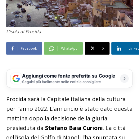
L'isola di Procida
Facebook
WhatsApp
X
Linke
Aggiungi come fonte preferita su Google
Seguici più facilmente nelle notizie consigliate
Procida sarà la Capitale italiana della cultura
per l’anno 2022. L’annuncio è stato dato questa
mattina dopo la decisione della giuria
presieduta da
Stefano Baia Curioni
. La città
dell’isola del Golfo di Napoli l’ha spuntata su