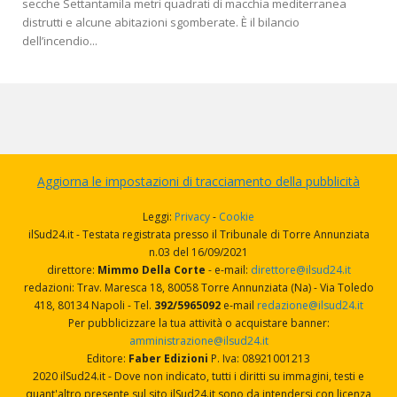
secche Settantamila metri quadrati di macchia mediterranea
distrutti e alcune abitazioni sgomberate. È il bilancio
dell’incendio...
Aggiorna le impostazioni di tracciamento della pubblicità
Leggi:
Privacy
-
Cookie
ilSud24.it - Testata registrata presso il Tribunale di Torre Annunziata
n.03 del 16/09/2021
direttore:
Mimmo Della Corte
- e-mail:
direttore@ilsud24.it
redazioni: Trav. Maresca 18, 80058 Torre Annunziata (Na) - Via Toledo
418, 80134 Napoli - Tel.
392/5965092
e-mail
redazione@ilsud24.it
Per pubblicizzare la tua attività o acquistare banner:
amministrazione@ilsud24.it
Editore:
Faber Edizioni
P. Iva: 08921001213
2020 ilSud24.it - Dove non indicato, tutti i diritti su immagini, testi e
quant'altro presente sul sito ilSud24.it sono da intendersi con licenza