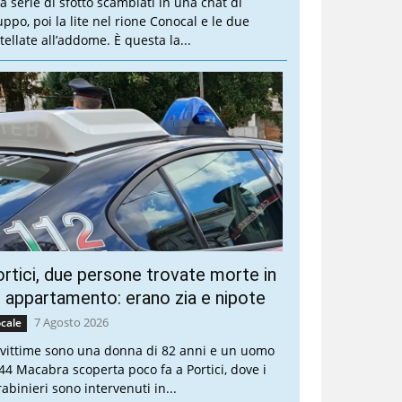
a serie di sfottò scambiati in una chat di
uppo, poi la lite nel rione Conocal e le due
tellate all’addome. È questa la...
rtici, due persone trovate morte in
 appartamento: erano zia e nipote
7 Agosto 2026
cale
 vittime sono una donna di 82 anni e un uomo
 44 Macabra scoperta poco fa a Portici, dove i
rabinieri sono intervenuti in...