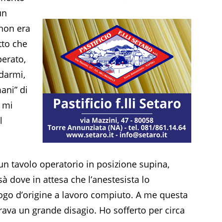
un
 non era
tto che
perato,
idarmi,
ani” di
e mi
l
 un tavolo operatorio in posizione supina,
sà dove in attesa che l’anestesista lo
uogo d’origine a lavoro compiuto. A me questa
ava un grande disagio. Ho sofferto per circa