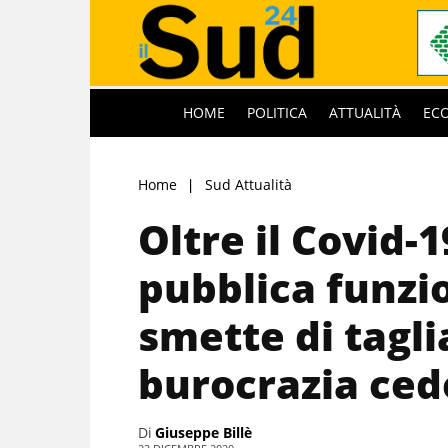
HOME
POLITICA
ATTUALITÀ
EC
Home
Sud Attualità
Oltre il Covid-1
pubblica funzio
smette di taglia
burocrazia cede
Di
Giuseppe Billè