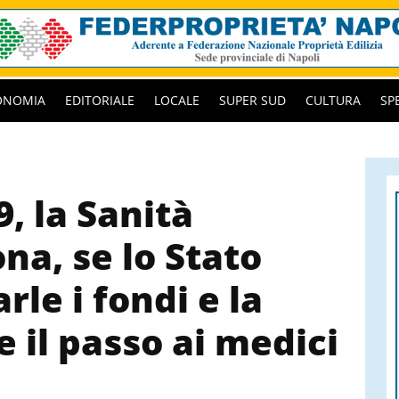
ONOMIA
EDITORIALE
LOCALE
SUPER SUD
CULTURA
SP
9, la Sanità
na, se lo Stato
rle i fondi e la
 il passo ai medici