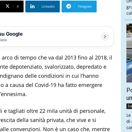
Un
X
Linkedin
Telegram
gr
col
 su Google
liate
 arco di tempo che va dal 2013 fino al 2018, il
te depotenziato, svalorizzato, depredato e
 indignano delle condizioni in cui l’hanno
rso a causa del Covid-19 ha fatto emergere
Po
l’ennesima.
un
Lo
i e tagliati oltre 22 mila unità di personale,
Le
scita della sanità privata, che vive e si
di
ca
 alle convenzioni. Non è un caso che, mentre