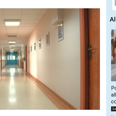
Al
Po
al
c
Lo