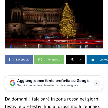
Facebook
WhatsApp
X
Linke
Aggiungi come fonte preferita su Google
Seguici più facilmente nelle notizie consigliate
Da domani l’Itala sarà in zona rossa nei giorni
festivi e prefestivi fino al prossimo 6 gennaio.