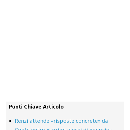
Punti Chiave Articolo
Renzi attende «risposte concrete» da
Conte entro «i primi giorni di gennaio»