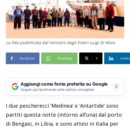
La foto pubblicata dal ministro degli Esteri Luigi Di Maio
Facebook
WhatsApp
X
Linke
Aggiungi come fonte preferita su Google
Seguici più facilmente nelle notizie consigliate
I due pescherecci ‘Medinea’ e ‘Antartide’ sono
partiti questa notte (intorno all’una) dal porto
di Bengasi, in Libia, e sono attesi in Italia per