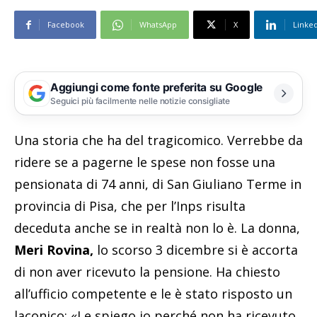
Facebook
WhatsApp
X
Linke
Aggiungi come fonte preferita su Google
Seguici più facilmente nelle notizie consigliate
Una storia che ha del tragicomico. Verrebbe da
ridere se a pagerne le spese non fosse una
pensionata di 74 anni, di San Giuliano Terme in
provincia di Pisa, che per l’Inps risulta
deceduta anche se in realtà non lo è. La donna,
Meri Rovina,
lo scorso 3 dicembre si è accorta
di non aver ricevuto la pensione. Ha chiesto
all’ufficio competente e le è stato risposto un
laconico: «Le spiego io perché non ha ricevuto