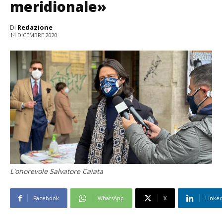
meridionale»
Di
Redazione
14 DICEMBRE 2020
L'onorevole Salvatore Caiata
Facebook
WhatsApp
X
Linke