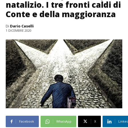
natalizio. I tre fronti caldi di
Conte e della maggioranza
Di
Dario Caselli
1 DICEMBRE 2020
Facebook
WhatsApp
X
Linke