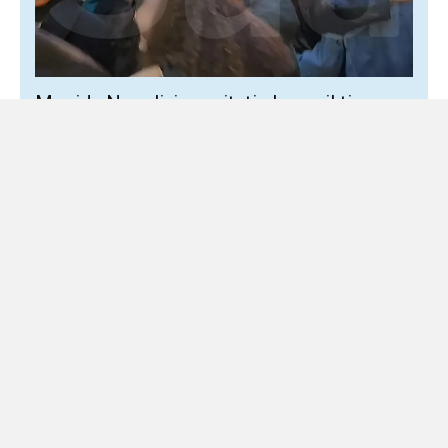
Movida Napoli, i comitati alzano il tiro:
stop perfino a brindisi ed eventi spontanei
7 Agosto 2026
Locale
Gli esercenti denunciano una «deriva repressiva» La
battaglia contro la movida molesta rischia di trasformarsi
in una lunga lista di divieti. Nelle osservazioni inviate al...