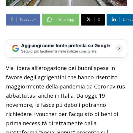
Facebook
WhatsApp
X
Linke
Aggiungi come fonte preferita su Google
Seguici più facilmente nelle notizie consigliate
Via libera all’erogazione dei buoni spesa in
favore degli agrigentini che hanno risentito
maggiormente della pandemia da Coronavirus
abbattutasi anche in Italia. Da oggi, 19
novembre, le fasce pù deboli potranno
richiedere i voucher per l’acquisto di beni di
prima necessità direttamente dalla
piattaforma “Social Bonus” presente sul