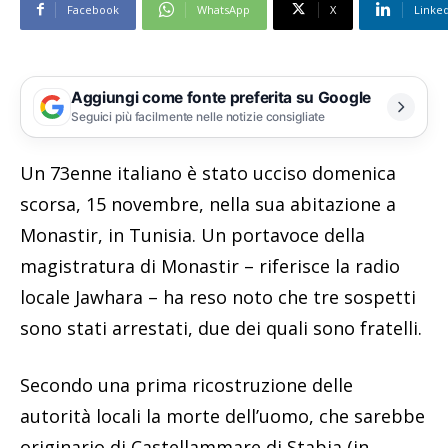
Facebook
WhatsApp
X
Linke
Aggiungi come fonte preferita su Google
Seguici più facilmente nelle notizie consigliate
Un 73enne italiano è stato ucciso domenica
scorsa, 15 novembre, nella sua abitazione a
Monastir, in Tunisia. Un portavoce della
magistratura di Monastir – riferisce la radio
locale Jawhara – ha reso noto che tre sospetti
sono stati arrestati, due dei quali sono fratelli.
Secondo una prima ricostruzione delle
autorità locali la morte dell’uomo, che sarebbe
originario di Castellammare di Stabia (in