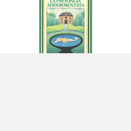
‘La provincia addormentata’ di
Michele Prisco
Ed ecco che lo sguardo si volge ai giorni nostri:
nulla racconta meglio la crisi che attraversa
questo tratto di terra ricompreso tra il
Vesuvio e il Golfo di Napoli dell’annoso