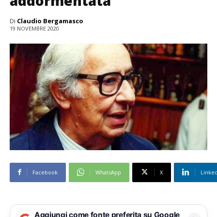
addormentata”
Di
Claudio Bergamasco
19 NOVEMBRE 2020
Facebook
WhatsApp
X
Linke
Aggiungi come fonte preferita su Google