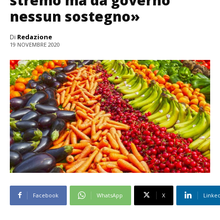
stremo ma da governo
nessun sostegno»
Di
Redazione
19 NOVEMBRE 2020
Facebook
WhatsApp
X
Linke