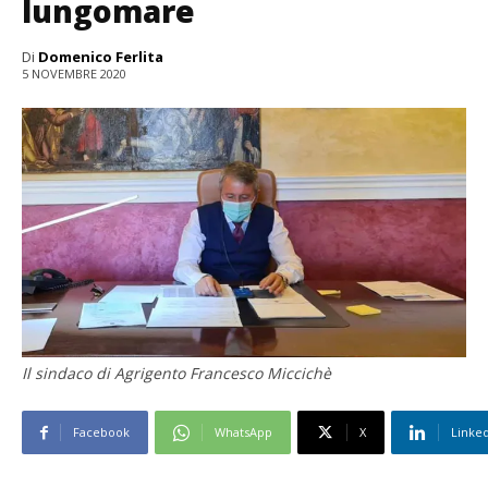
lungomare
Di
Domenico Ferlita
5 NOVEMBRE 2020
Il sindaco di Agrigento Francesco Miccichè
Facebook
WhatsApp
X
Linke