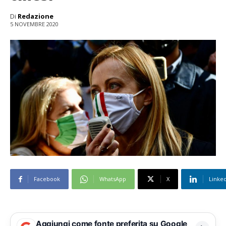
Di
Redazione
5 NOVEMBRE 2020
Facebook
WhatsApp
X
Linke
Aggiungi come fonte preferita su Google