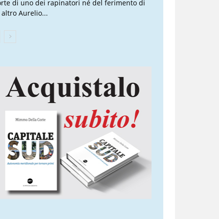
rte di uno dei rapinatori né del ferimento di
altro Aurelio...