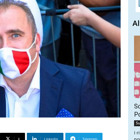
Al
Sc
Pd
Su
I 
po
X
Linkedin
Telegram