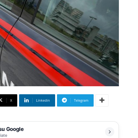
X
Linkedin
Telegram
 su Google
liate