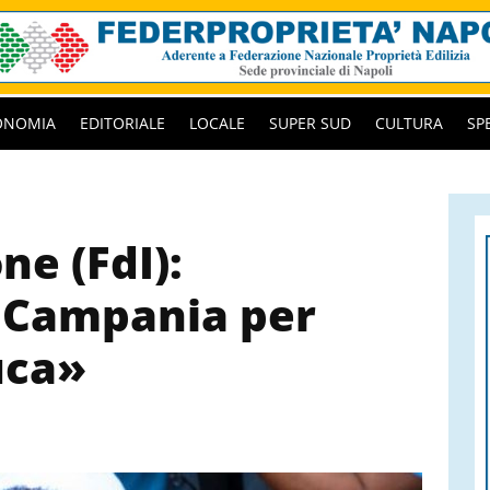
ONOMIA
EDITORIALE
LOCALE
SUPER SUD
CULTURA
SP
ne (FdI):
n Campania per
uca»