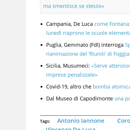
ma smentisce se stesso»
Campania, De Luca
come Fontana: 
lunedì riaprono le scuole element
Puglia, Gemmato (FdI) interroga
Sp
rianimazione del ‘Riuniti’ di Foggia
Sicilia, Musumeci:
«Serve attenzion
imprese penalizzate»
Covid-19, altro che
bomba atomica!
Dal Museo di Capodimonte
una po
Antonio Iannone
Cor
Tags:
Vincenzo De Luca