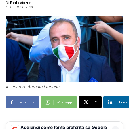
Di
Redazione
15 OTTOBRE 2020
Il senatore Antonio Iannone
Facebook
WhatsApp
X
Linke
Aggiungi come fonte preferita su Google