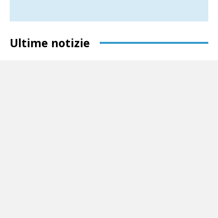
Ultime notizie
Aeroporto di Grazzanise, Simeone: «Fico non
ha mai frenato, polemiche strumentali»
1 Agosto 2026
Sud Politica
Il consigliere regionale: «Cerreto passi dalle dichiarazioni ai fatti»