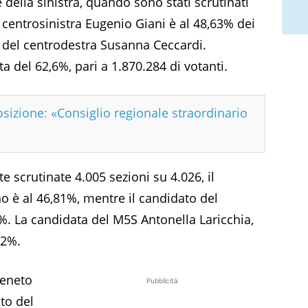
 della sinistra, quando sono stati scrutinati
l centrosinistra Eugenio Giani è al 48,63% dei
a del centrodestra Susanna Ceccardi.
ta del 62,6%, pari a 1.870.284 di votanti.
osizione: «Consiglio regionale straordinario
e scrutinate 4.005 sezioni su 4.026, il
 è al 46,81%, mentre il candidato del
0%. La candidata del M5S Antonella Laricchia,
12%.
Veneto
Pubblicità
ito del