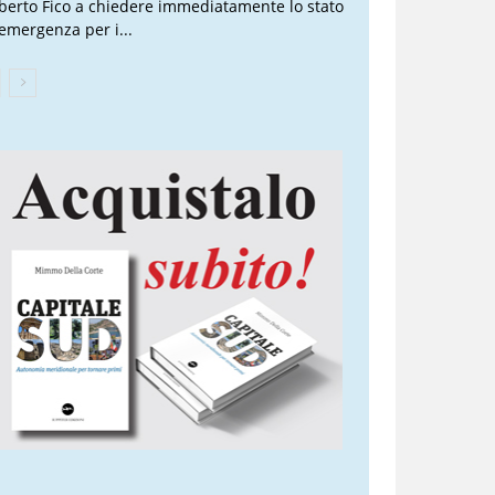
berto Fico a chiedere immediatamente lo stato
 emergenza per i...