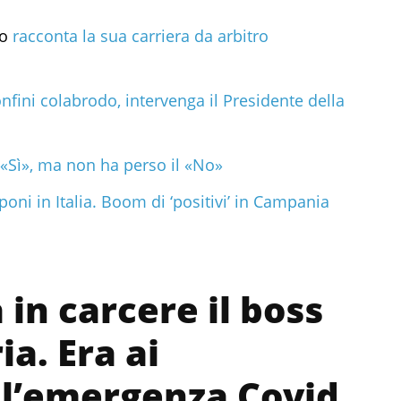
no
racconta la sua carriera da arbitro
fini colabrodo, intervenga il Presidente della
l «Sì», ma non ha perso il «No»
oni in Italia. Boom di ‘positivi’ in Campania
in carcere il boss
a. Era ai
r l’emergenza Covid