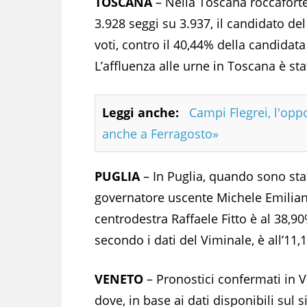
TOSCANA
– Nella Toscana roccaforte
3.928 seggi su 3.937, il candidato de
voti, contro il 40,44% della candidat
L’affluenza alle urne in Toscana è sta
Leggi anche:
Campi Flegrei, l'opp
anche a Ferragosto»
PUGLIA
– In Puglia, quando sono stat
governatore uscente Michele Emiliano
centrodestra Raffaele Fitto è al 38,9
secondo i dati del Viminale, è all’11,
VENETO
– Pronostici confermati in 
dove, in base ai dati disponibili sul s