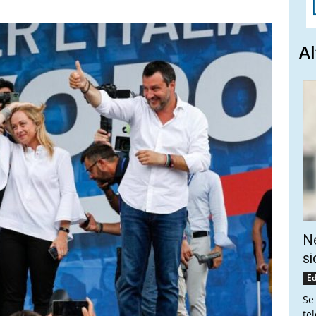
Al
Ne
si
Ed
Se
te