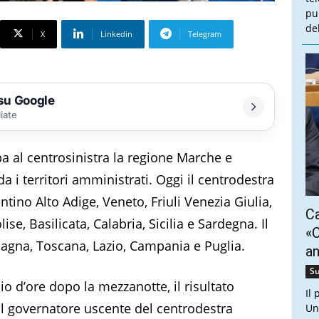
pu
de
X
Linkedin
Telegram
 su Google
liate
pa al centrosinistra la regione Marche e
a i territori amministrati. Oggi il centrodestra
ino Alto Adige, Veneto, Friuli Venezia Giulia,
Ca
se, Basilicata, Calabria, Sicilia e Sardegna. Il
«C
agna, Toscana, Lazio, Campania e Puglia.
a
Su
o d’ore dopo la mezzanotte, il risultato
Il
r il governatore uscente del centrodestra
Un