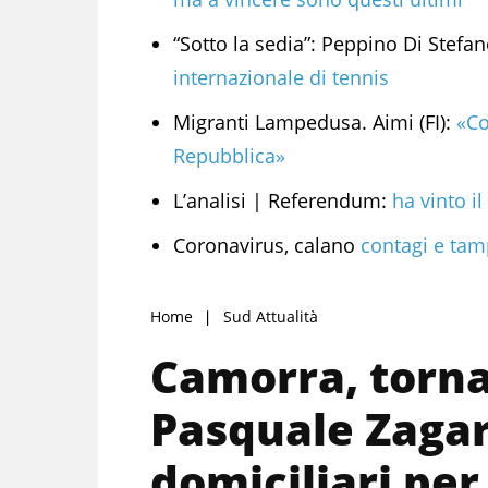
“Sotto la sedia”: Peppino Di Stefa
internazionale di tennis
Migranti Lampedusa. Aimi (FI):
«Con
Repubblica»
L’analisi | Referendum:
ha vinto i
Coronavirus, calano
contagi e tamp
Home
Sud Attualità
Camorra, torna 
Pasquale Zagari
domiciliari pe