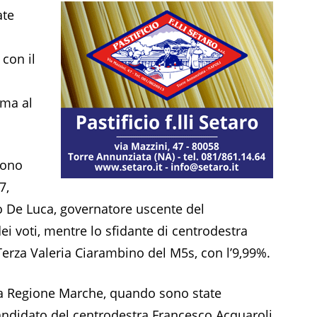
ate
 con il
rma al
sono
7,
o De Luca, governatore uscente del
i voti, mentre lo sfidante di centrodestra
Terza Valeria Ciarambino del M5s, con l’9,99%.
alla Regione Marche, quando sono state
candidato del centrodestra Francesco Acquaroli