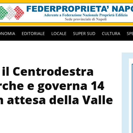
ONOMIA
EDITORIALE
LOCALE
SUPER SUD
CULTURA
SP
 il Centrodestra
rche e governa 14
n attesa della Valle