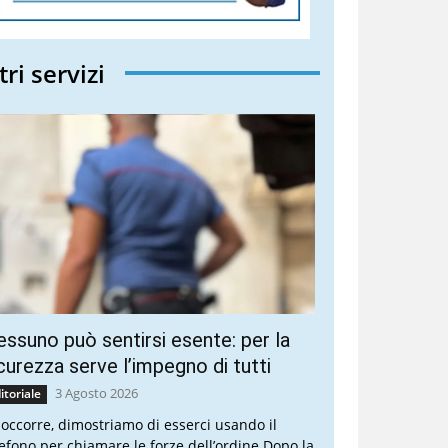
tri servizi
ssuno può sentirsi esente: per la
curezza serve l’impegno di tutti
3 Agosto 2026
itoriale
 occorre, dimostriamo di esserci usando il
lefono per chiamare le forze dell’ordine Dopo la