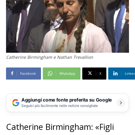
Catherine Birmingham e Nathan Trevallion
Facebook
WhatsApp
X
Linke
Aggiungi come fonte preferita su Google
Seguici più facilmente nelle notizie consigliate
Catherine Birmingham: «Figli