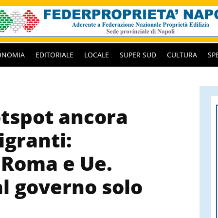
ONOMIA
EDITORIALE
LOCALE
SUPER SUD
CULTURA
SP
tspot ancora
igranti:
i Roma e Ue.
l governo solo