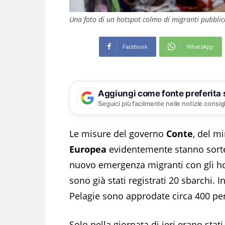
Una foto di un hotspot colmo di migranti pubbli
Facebook
WhatsApp
Aggiungi come fonte preferita
Seguici più facilmente nelle notizie consig
Le misure del governo
Conte
, del m
Europea
evidentemente stanno sorten
nuovo emergenza migranti con gli hot
sono già stati registrati 20 sbarchi. 
Pelagie sono approdate circa 400 pe
Solo nella giornata di ieri erano stat