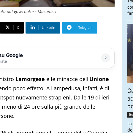
To
co
cata dal governatore Musumeci
fam
X
Linkedin
Telegram
 su Google
liate
inistro
Lamorgese
e le minacce dell’
Unione
do poco effetto. A Lampedusa, infatti, è di
Ca
spot nuovamente strapieni. Dalle 19 di ieri
ad
po
In meno di 24 ore sulla più grande delle
Ed
rsone.
La
de
i 26 gli approdi con gli uomini della Guardia