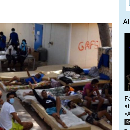
Al
Fa
at
«A
Sp