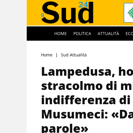
HOME
POLITICA
ATTUALITÀ
EC
Home
Sud Attualità
Lampedusa, ho
stracolmo di m
indifferenza d
Musumeci: «Da
parole»