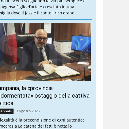
rna in scena scegliendo la via più semplice e
raggiosa Figlio d’arte e cresciuto in una
iglia dove il jazz e il canto lirico erano...
mpania, la «provincia
dormentata» ostaggio della cattiva
litica
3 Agosto 2026
itoriale
 legalità è la precondizione di ogni autentica
mocrazia La catena dei fatti è nota: lo