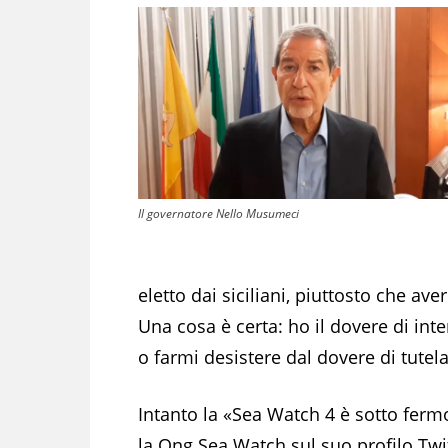
Il governatore Nello Musumeci
eletto dai siciliani, piuttosto che ave
Una cosa è certa: ho il dovere di int
o farmi desistere dal dovere di tutelar
Intanto la «Sea Watch 4 è sotto fer
la Ong Sea Watch sul suo profilo Twi