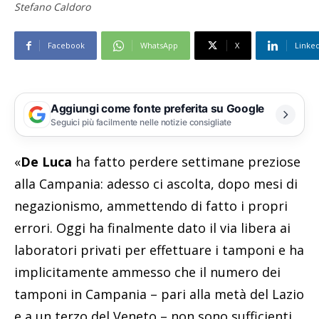
Stefano Caldoro
Facebook
WhatsApp
X
Linke
Aggiungi come fonte preferita su Google
Seguici più facilmente nelle notizie consigliate
«
De Luca
ha fatto perdere settimane preziose
alla Campania: adesso ci ascolta, dopo mesi di
negazionismo, ammettendo di fatto i propri
errori. Oggi ha finalmente dato il via libera ai
laboratori privati per effettuare i tamponi e ha
implicitamente ammesso che il numero dei
tamponi in Campania – pari alla metà del Lazio
e a un terzo del Veneto – non sono sufficienti.