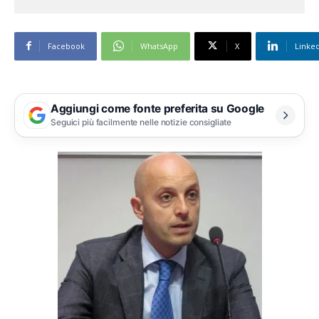
Facebook
WhatsApp
X
Linke
Aggiungi come fonte preferita su Google
Seguici più facilmente nelle notizie consigliate