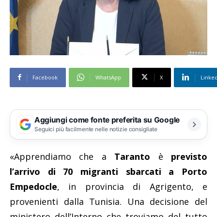
Facebook
WhatsApp
X
Linke
Aggiungi come fonte preferita su Google
Seguici più facilmente nelle notizie consigliate
«Apprendiamo che a
Taranto
è
previsto
l’arrivo di 70 migranti sbarcati a Porto
Empedocle
, in provincia di Agrigento, e
provenienti dalla Tunisia. Una decisione del
ministero dell’Interno che troviamo del tutto