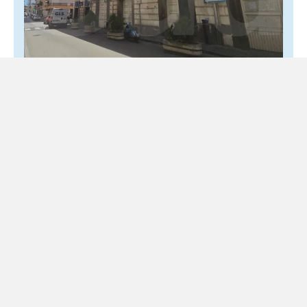
Torre Annunziata, nasce il comitato civico
«Commissari Siamo Noi»
6 Agosto 2026
Locale
Un appello alla partecipazione per rilanciare la città A
Torre Annunziata prende forma una nuova iniziativa civica
che punta a riportare al centro del dibattito...