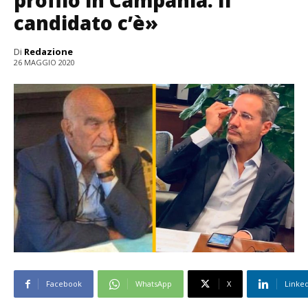
candidato c’è»
Di
Redazione
26 MAGGIO 2020
Facebook
WhatsApp
X
Linke