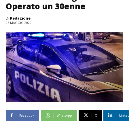
Operato un 30enne
Di
Redazione
25 MAGGIO 2020
Facebook
WhatsApp
X
Linke