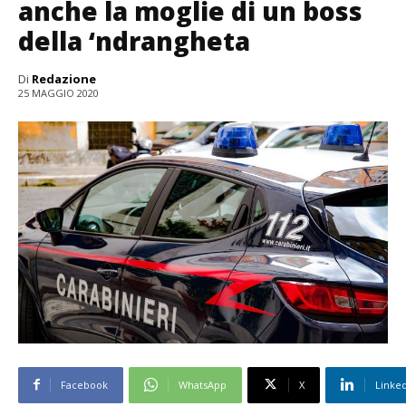
anche la moglie di un boss
della ‘ndrangheta
Di
Redazione
25 MAGGIO 2020
Facebook
WhatsApp
X
Linke