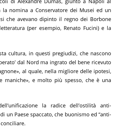
ticoli di Alexandre Dumas, giunto a Napoli al
on la nomina a Conservatore dei Musei ed un
lesi che avevano dipinto il regno dei Borbone
etteratura (per esempio, Renato Fucini) e la
sta cultura, in questi pregiudizi, che nascono
‘liberato’ dal Nord ma ingrato del bene ricevuto
gnone», al quale, nella migliore delle ipotesi,
 le maniche», e molto più spesso, che è una
ll’unificazione la radice dell’ostilità anti-
 di un Paese spaccato, che buonismo ed “anti-
conciliare.