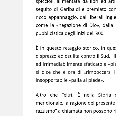
spiccioli, alimentata da libri ed ar
seguito di Garibaldi e premiato c
ricco appannaggio, dai liberali ing
come la «negazione di Dio», dalla l
pubblicistica degli inizi del ‘900.
È in questo retaggio storico, in que
disprezzo ed ostilità contro il Sud, 
ed irrimediabilmente sfaticato e «pia
si dice che è ora di «rimboccarsi
insopportabile «palla al piede».
Altro che Feltri. È nella Storia de
meridionale, la ragione del presente
razzismo” a chiamata non possono ri