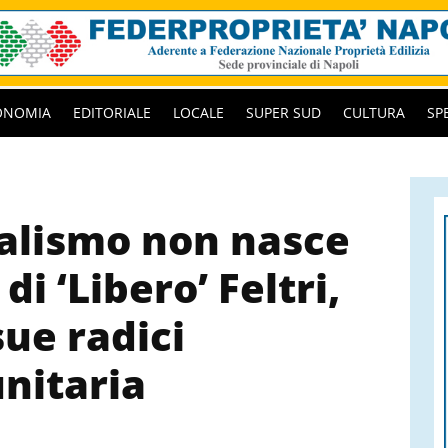
ONOMIA
EDITORIALE
LOCALE
SUPER SUD
CULTURA
SP
alismo non nasce
di ‘Libero’ Feltri,
ue radici
unitaria