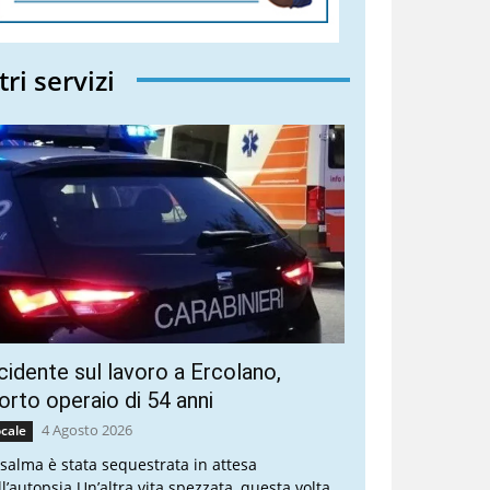
tri servizi
cidente sul lavoro a Ercolano,
rto operaio di 54 anni
4 Agosto 2026
cale
 salma è stata sequestrata in attesa
ll’autopsia Un’altra vita spezzata, questa volta