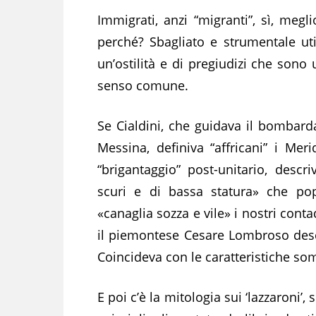
Immigrati, anzi “migranti”, sì, megl
perché? Sbagliato e strumentale util
un’ostilità e di pregiudizi che sono
senso comune.
Se Cialdini, che guidava il bombar
Messina, definiva “affricani” i Merid
“brigantaggio” post-unitario, descr
scuri e di bassa statura» che po
«canaglia sozza e vile» i nostri conta
il piemontese Cesare Lombroso descr
Coincideva con le caratteristiche so
E poi c’è la mitologia sui ‘lazzaroni’,