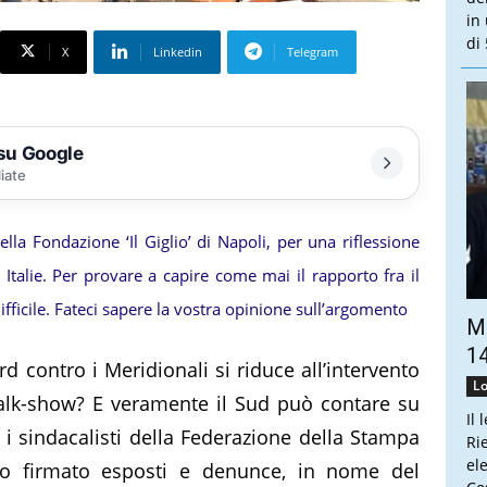
in
di 
X
Linkedin
Telegram
 su Google
liate
lla Fondazione ‘Il Giglio’ di Napoli, per una riflessione
 Italie. Per provare a capire come mai il rapporto fra il
fficile. Fateci sapere la vostra opinione sull’argomento
Ma
14
rd contro i Meridionali si riduce all’intervento
Lo
n talk-show? E veramente il Sud può contare su
Il 
, i sindacalisti della Federazione della Stampa
Ri
el
nno firmato esposti e denunce, in nome del