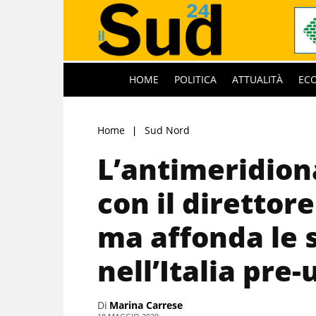
HOME
POLITICA
ATTUALITÀ
EC
Home
Sud Nord
L’antimeridion
con il direttore 
ma affonda le s
nell’Italia pre-
Di
Marina Carrese