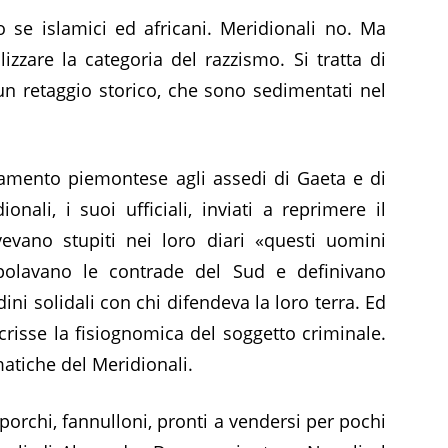
io se islamici ed africani. Meridionali no. Ma
izzare la categoria del razzismo. Si tratta di
 un retaggio storico, che sono sedimentati nel
damento piemontese agli assedi di Gaeta e di
ionali, i suoi ufficiali, inviati a reprimere il
ivevano stupiti nei loro diari «questi uomini
polavano le contrade del Sud e definivano
dini solidali con chi difendeva la loro terra. Ed
isse la fisiognomica del soggetto criminale.
matiche del Meridionali.
 sporchi, fannulloni, pronti a vendersi per pochi