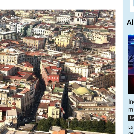
Al
In
mo
Lo
La
de