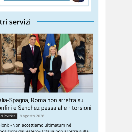
tri servizi
alia-Spagna, Roma non arretra sui
nfini e Sanchez passa alle ritorsioni
8 Agosto 2026
d Politica
loni: «Non accettiamo ultimatum né
osizioni dall’estero» L’Italia non arretra sulla