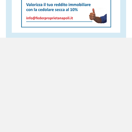
Altri servizi
Torre Annunziata, riaperto l’Ipogeo delle