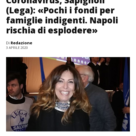
(Lega): «Pochi i fondi per
famiglie indigenti. Napoli
rischia di esplodere»
Di
Redazione
3 APRILE 2020