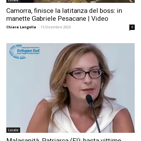
Camorra, finisce la latitanza del boss: in
manette Gabriele Pesacane | Video
Chiara Langella
-
15 Dicembre 2023
0
Locale
Malasanità, Patriarca (FI): basta vittime,