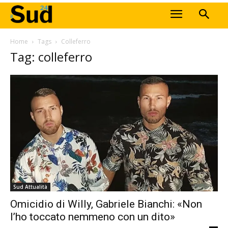
Home
Tags
Colleferro
Tag: colleferro
Sud Attualità
Omicidio di Willy, Gabriele Bianchi: «Non
l’ho toccato nemmeno con un dito»