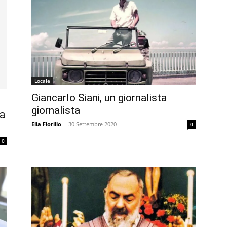
Locale
Giancarlo Siani, un giornalista
giornalista
za
Elia Fiorillo
-
30 Settembre 2020
0
0