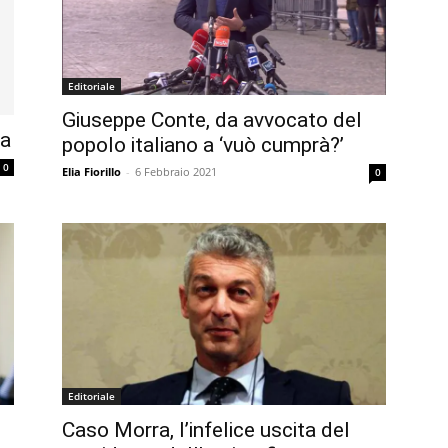
Editoriale
Giuseppe Conte, da avvocato del
ca
popolo italiano a ‘vuò cumprà?’
0
Elia Fiorillo
-
6 Febbraio 2021
0
Editoriale
Caso Morra, l’infelice uscita del