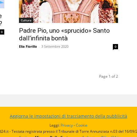
e
Cultura
?
Padre Pio, uno «sprucido» Santo
0
dall’infinita bontà
Elia Fiorillo
-
3 Settembre 2020
0
Page 1 of 2
Aggiorna le impostazioni di tracciamento della pubblicità
Leggi:
Privacy
-
Cookie
d24.it - Testata registrata presso il Tribunale di Torre Annunziata n.03 del 16/09