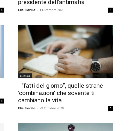
presidente dell’antimafia
Elia Fiorillo
-
1 Dicembre 2020
0
0
Cultura
I “fatti del giorno”, quelle strane
‘combinazioni’ che sovente ti
cambiano la vita
0
Elia Fiorillo
-
29 Ottobre 2020
0