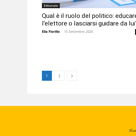
Editoriale
Qual è il ruolo del politico: educar
l’elettore o lasciarsi guidare da lui
Elia Fiorillo
-
15 Settembre 2020
1
2
ilSu