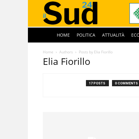
HOME
POLITICA
ATTUALITÀ
EC
Home
Authors
Posts by Elia Fiorillo
Elia Fiorillo
17 POSTS
0 COMMENTS