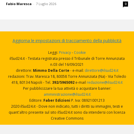
Fabio Maresca
-
7 Luglio 2026
0
Aggiorna le impostazioni di tracciamento della pubblicità
Leggi:
Privacy
-
Cookie
ilSud24.it - Testata registrata presso il Tribunale di Torre Annunziata
n.03 del 16/09/2021
direttore:
Mimmo Della Corte
- e-mail:
direttore@ilsud24.it
redazioni: Trav. Maresca 18, 80058 Torre Annunziata (Na) - Via Toledo
418, 80134 Napoli - Tel.
392/5965092
e-mail
redazione@ilsud24.it
Per pubblicizzare la tua attività o acquistare banner:
amministrazione@ilsud24.it
Editore:
Faber Edizioni
P. Iva: 08921001213
2020 ilSud24.it - Dove non indicato, tutti i diritti su immagini, testi e
quant'altro presente sul sito ilSud24.it sono da intendersi con licenza
Creative Commons