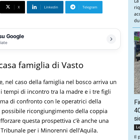
La
ri
X
Linkedin
Telegram
ac
du
 su Google
liate
casa famiglia di Vasto
e, nel caso della famiglia nel bosco arriva un
empi di incontro tra la madre e i tre figli
lima di confronto con le operatrici della
Fi
40
n possibile ricongiungimento della coppia
si
afforzare questa prospettiva c’è anche una
Lo
Tribunale per i Minorenni dell’Aquila.
Il 