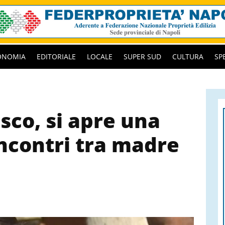
ONOMIA
EDITORIALE
LOCALE
SUPER SUD
CULTURA
SP
sco, si apre una
incontri tra madre