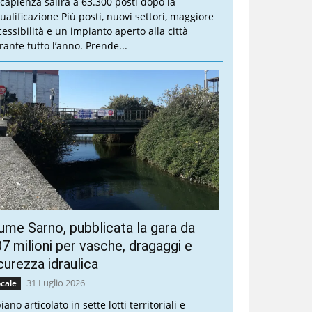
 capienza salirà a 63.300 posti dopo la
qualificazione Più posti, nuovi settori, maggiore
cessibilità e un impianto aperto alla città
rante tutto l’anno. Prende...
ume Sarno, pubblicata la gara da
7 milioni per vasche, dragaggi e
curezza idraulica
31 Luglio 2026
cale
piano articolato in sette lotti territoriali e