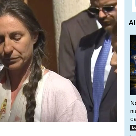
Al
Na
nu
da
Lo