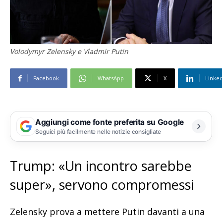
Volodymyr Zelensky e Vladmir Putin
Facebook
WhatsApp
X
Linke
Aggiungi come fonte preferita su Google
Seguici più facilmente nelle notizie consigliate
Trump: «Un incontro sarebbe
super», servono compromessi
Zelensky prova a mettere Putin davanti a una