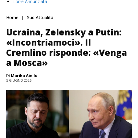
Torre Annunziata
Home
Sud Attualità
Ucraina, Zelensky a Putin:
«Incontriamoci». Il
Cremlino risponde: «Venga
a Mosca»
Di
Marika Aiello
5 GIUGNO 2026