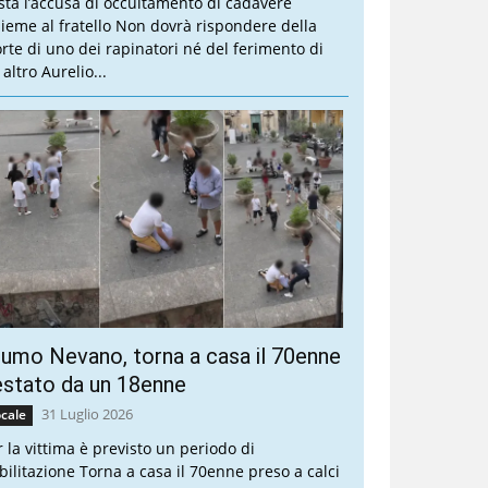
sta l’accusa di occultamento di cadavere
sieme al fratello Non dovrà rispondere della
rte di uno dei rapinatori né del ferimento di
altro Aurelio...
umo Nevano, torna a casa il 70enne
stato da un 18enne
31 Luglio 2026
cale
r la vittima è previsto un periodo di
abilitazione Torna a casa il 70enne preso a calci