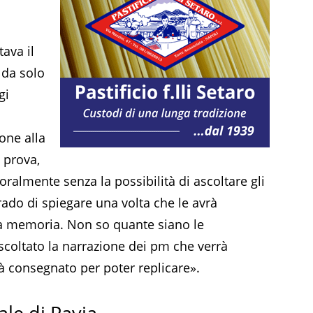
ava il
 da solo
gi
one alla
i prova,
ralmente senza la possibilità di ascoltare gli
 grado di spiegare una volta che le avrà
sua memoria. Non so quante siano le
coltato la narrazione dei pm che verrà
rà consegnato per poter replicare».
ale di Pavia