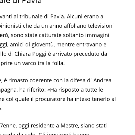
vanti al tribunale di Pavia. Alcuni erano a
opinionisti che da un anno affollano televisioni
 però, sono state catturate soltanto immagini
gi, amici di gioventù, mentre entravano e
tello di Chiara Poggi è arrivato preceduto da
prire un varco tra la folla.
 è rimasto coerente con la difesa di Andrea
agna, ha riferito: «Ha risposto a tutte le
 col quale il procuratore ha inteso tenerlo al
».
enne, oggi residente a Mestre, siano stati
o parla da solo. Gli inquirenti hanno