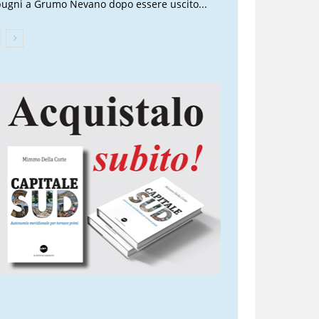
pugni a Grumo Nevano dopo essere uscito...