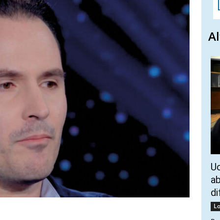
Al
Uc
ab
di
Lo