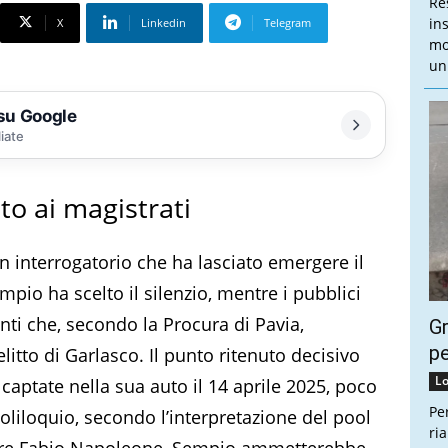
Re
in
X
Linkedin
Telegram
mo
un 
 su Google
liate
to ai magistrati
n interrogatorio che ha lasciato emergere il
pio ha scelto il silenzio, mentre i pubblici
nti che, secondo la Procura di Pavia,
Gr
pe
litto di Garlasco. Il punto ritenuto decisivo
Lo
 captate nella sua auto il 14 aprile 2025, poco
Pe
soliloquio, secondo l’interpretazione del pool
ri
atore Fabio Napoleone, Sempio ammetterebbe