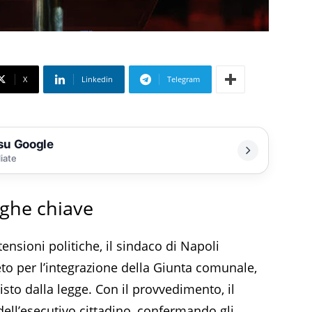
X
Linkedin
Telegram
 su Google
liate
eghe chiave
tensioni politiche, il sindaco di Napoli
to per l’integrazione della Giunta comunale,
to dalla legge. Con il provvedimento, il
 dell’esecutivo cittadino, confermando gli