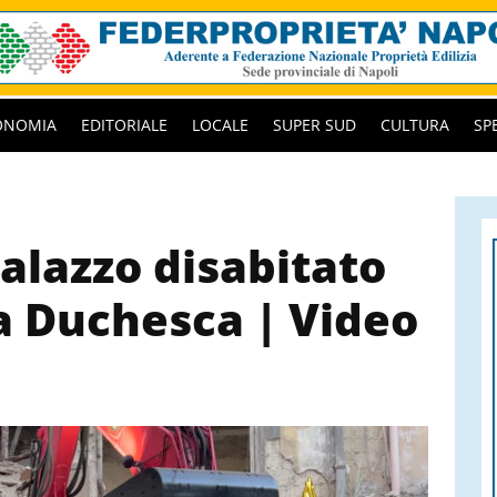
ONOMIA
EDITORIALE
LOCALE
SUPER SUD
CULTURA
SP
palazzo disabitato
la Duchesca | Video