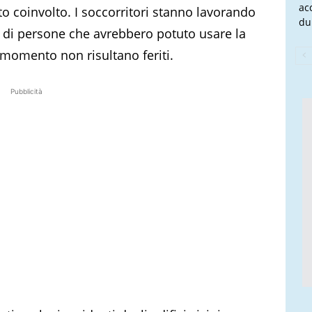
ac
o coinvolto. I soccorritori stanno lavorando
du
za di persone che avrebbero potuto usare la
 momento non risultano feriti.
Pubblicità