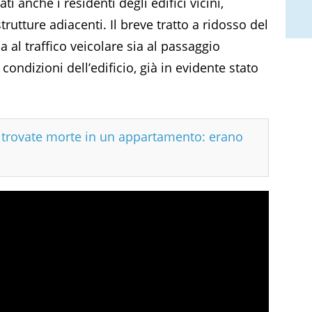
i anche i residenti degli edifici vicini,
rutture adiacenti. Il breve tratto a ridosso del
 al traffico veicolare sia al passaggio
condizioni dell’edificio, già in evidente stato
e trovate morte in un appartamento: erano