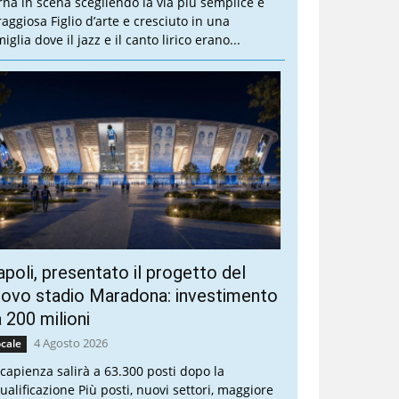
rna in scena scegliendo la via più semplice e
raggiosa Figlio d’arte e cresciuto in una
iglia dove il jazz e il canto lirico erano...
poli, presentato il progetto del
ovo stadio Maradona: investimento
 200 milioni
4 Agosto 2026
cale
 capienza salirà a 63.300 posti dopo la
qualificazione Più posti, nuovi settori, maggiore