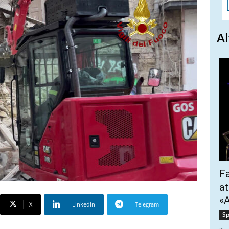
Al
Fa
at
«A
X
Linkedin
Telegram
Sp