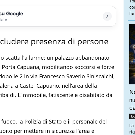
To
co
 su Google
fam
liate
scludere presenza di persone
o scatta l’allarme: un palazzo abbandonato
i Porta Capuana, mobilitando soccorsi e forze
dopo le 2 in via Francesco Saverio Siniscalchi,
alena a Castel Capuano, nell’area della
Na
baldi. L’immobile, fatiscente e disabitato da
nu
da
Lo
 fuoco, la Polizia di Stato e il personale del
La
ubito per mettere in sicurezza l’area e
ri