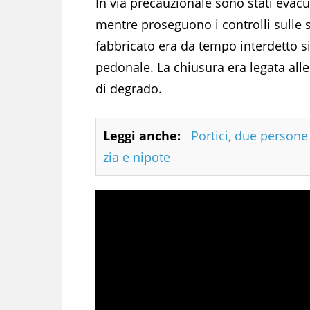
In via precauzionale sono stati evacuat
mentre proseguono i controlli sulle st
fabbricato era da tempo interdetto sia
pedonale. La chiusura era legata alle 
di degrado.
Leggi anche:
Portici, due person
zia e nipote