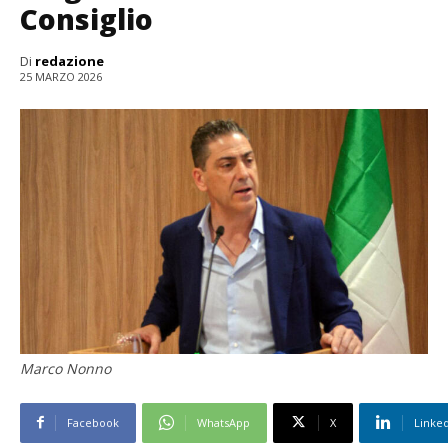
Consiglio
Di
redazione
25 MARZO 2026
Marco Nonno
Facebook
WhatsApp
X
Linke